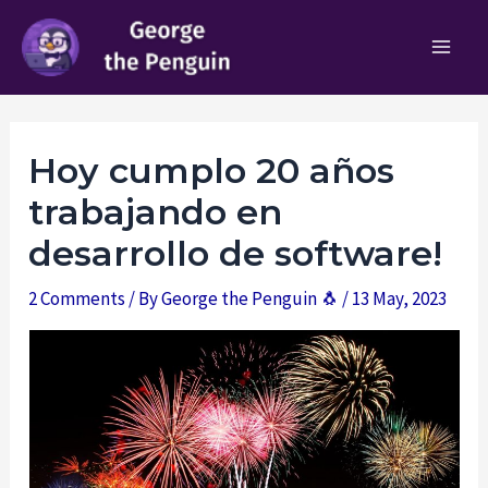
Skip
to
Main
content
Men
Hoy cumplo 20 años
trabajando en
desarrollo de software!
2 Comments
/ By
George the Penguin 🐧
/
13 May, 2023